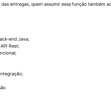
e das entregas, quem assumir essa função também a
back-end Java;
API Rest;
ncional;
integração;
são