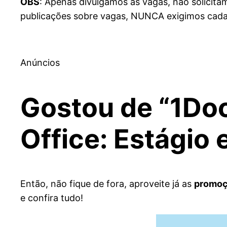
OBS
: Apenas divulgamos as vagas, não solicit
publicações sobre vagas, NUNCA exigimos cadas
Anúncios
Gostou de “1Do
Office: Estágio
Então, não fique de fora, aproveite já as
promoç
e confira tudo!