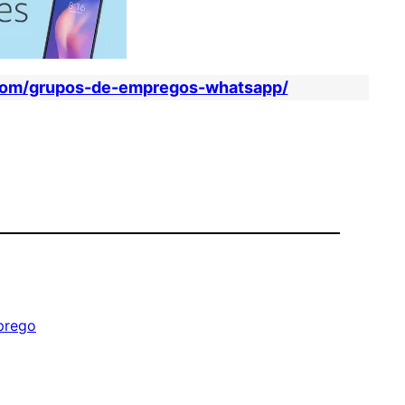
com/grupos-de-empregos-whatsapp/
prego