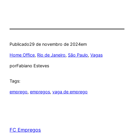
Publicado
29 de novembro de 2024
em
Home Office
, 
Rio de Janeiro
, 
São Paulo
, 
Vagas
por
Fabiano Esteves
Tags:
emprego
, 
empregos
, 
vaga de emprego
FC Empregos