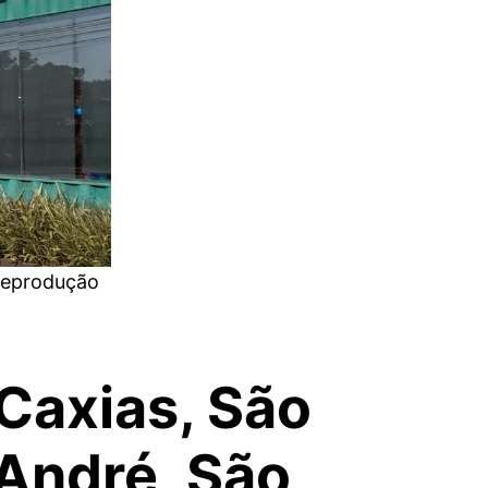
Reprodução
 Caxias, São
André, São