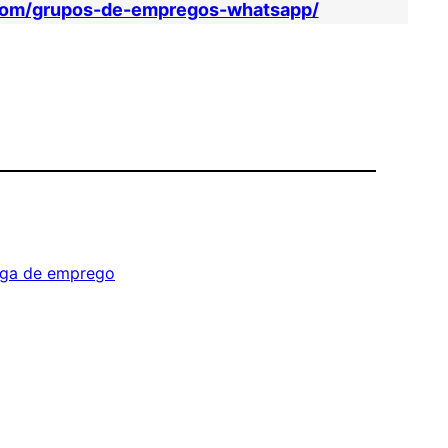
com/grupos-de-empregos-whatsapp/
ga de emprego