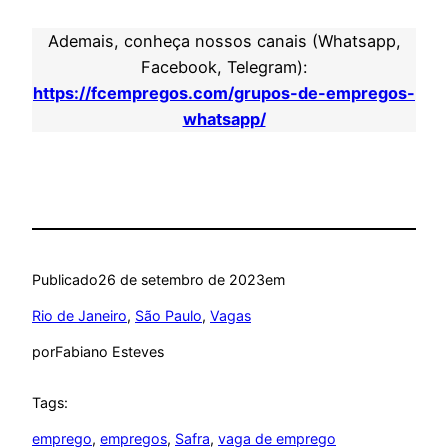
Ademais, conheça nossos canais (Whatsapp,
Facebook, Telegram):
https://fcempregos.com/grupos-de-empregos-
whatsapp/
Publicado
26 de setembro de 2023
em
Rio de Janeiro
, 
São Paulo
, 
Vagas
por
Fabiano Esteves
Tags:
emprego
, 
empregos
, 
Safra
, 
vaga de emprego