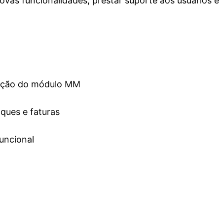
ovas funcionalidades, prestar suporte aos usuários
ração do módulo MM
ques e faturas
uncional