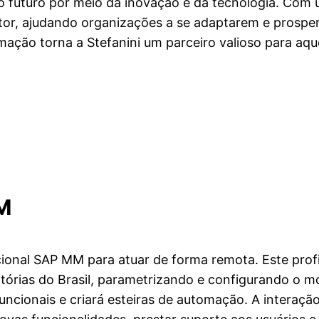
o futuro por meio da inovação e da tecnologia. Com
tor, ajudando organizações a se adaptarem e prosp
mação torna a Stefanini um parceiro valioso para aq
M
ional SAP MM para atuar de forma remota. Este profis
atórias do Brasil, parametrizando e configurando o m
uncionais e criará esteiras de automação. A interaçã