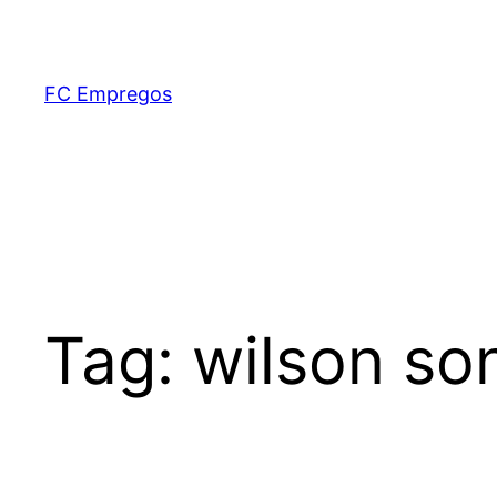
FC Empregos
Tag:
wilson so