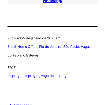
whatsapp/
Publicado
5 de janeiro de 2025
em
Brasil
, 
Home Office
, 
Rio de Janeiro
, 
São Paulo
, 
Vagas
por
Fabiano Esteves
Tags:
emprego
, 
empregos
, 
vaga de emprego