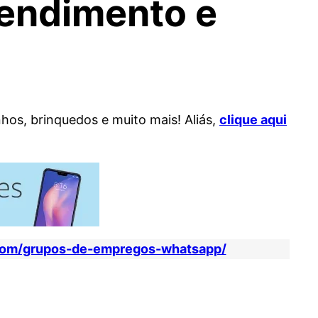
endimento e
nhos, brinquedos e muito mais! Aliás,
clique aqui
com/grupos-de-empregos-whatsapp/