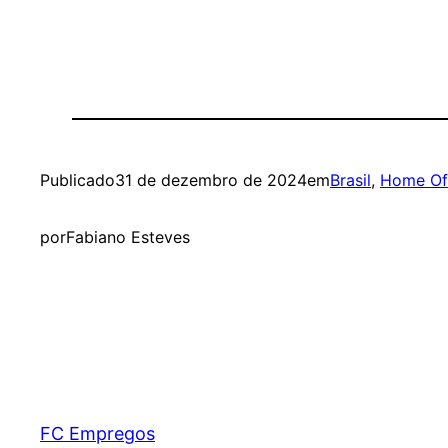
Publicado
31 de dezembro de 2024
em
Brasil
, 
Home Of
por
Fabiano Esteves
FC Empregos