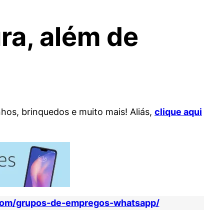
ra, além de
nhos, brinquedos e muito mais! Aliás,
clique aqui
com/grupos-de-empregos-whatsapp/