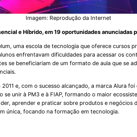
Imagem: Reprodução da Internet
ncial e Híbrido, em 19 oportunidades anunciadas p
um, uma escola de tecnologia que oferece cursos pres
alunos enfrentavam dificuldades para acessar os co
ntes se beneficiariam de um formato de aula que se 
nciais.
m 2011 e, com o sucesso alcançado, a marca Alura foi
ao se unir à PM3 e à FIAP, formando o maior ecossist
r, aprender e praticar sobre produtos e negócios dig
 única, focando na formação em tecnologia.