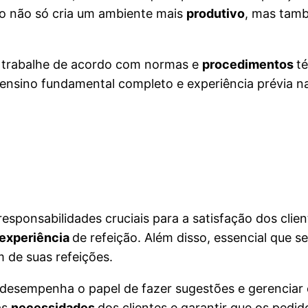
Isso não só cria um ambiente mais
produtivo
, mas tam
a trabalhe de acordo com normas e
procedimentos
t
m ensino fundamental completo e experiência prévia n
ponsabilidades cruciais para a satisfação dos client
experiência
de refeição. Além disso, essencial que s
m de suas refeições.
 desempenha o papel de fazer sugestões e gerenciar
às
necessidades
dos clientes e garantir que os pedid