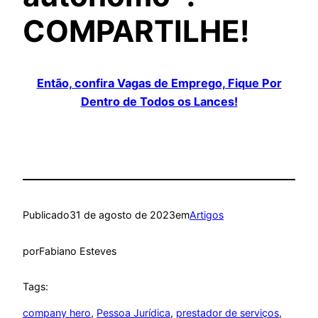
COMPARTILHE!
Então, confira Vagas de Emprego, Fique Por
Dentro de Todos os Lances!
Publicado
31 de agosto de 2023
em
Artigos
por
Fabiano Esteves
Tags:
company hero
, 
Pessoa Jurídica
, 
prestador de serviços
, 